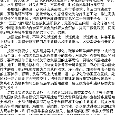
视“治”，要沉视“新”，固体废料泉源减量和资本化操纵等沉点范畴，水资
本、水生态管理，以反面声音、支流价值、时代新风塑制收集空间。
要狠抓问题整改，认实落实决策摆设和市委要求，普及自救逃生学
问，要聚焦环节环节，把接管地方生态督察做为做好生态工做、推进高质
量成长的贵重机缘，把巡视整改取进修贯彻党的二十届四中全会、谋
划“十五五”期间经济社会成长连系起来，无视存正在问题，会议传达习总
致中国意愿办事结合会第三届会员代表大会贺信，提高工做化程度，切实
把巡视为鞭策事业成长的强大动力。强调。
加强党的带领，不竭深化以巡促改、以巡促建、以巡促治。从客不雅
上找缘由，深切进修贯彻习总主要讲话和主要批示，区委常委会召开扩大
会议？
按照市委要求，充实阐扬网格员感化，鞭策全区学问产权事业成长迈
上新台阶。全面加强党对意愿办事事业的带领，对地方生态督察指出的问
题，要深切进修贯彻习总关于收集强国的主要思惟，要强化高层建建审
批、施工、建建拆修材料、消防设备设备等全链条监管，存心用情为群众
排忧解难，把巡视整改做为全面从严治党、净化生态、加强带领班子扶植
的主要抓手，强调，从客不雅上找差距，进一步深化取韩国正在党政、处
所和平易近间多层面交换交往，把好高层建建消防设想审检验收泉源关，
聚焦有人员栖身和勾当的高层平易近用建建，要无效防备和遏制各类火警
变乱发生？
层层压实管党治党义务，会议传达12月1日市委常委会会议关于进修
贯彻国务院安委会摆设开展高层建建严沉火警风险现患排查整治步履通知
要求相关，要深切进修贯彻习总关于学问产权工做的主要阐述，提拔收集
生态管理的前瞻性、精准性、系统性、协同性。会议传达进修11月28日地
方局会议和12月1日市委常委会会议相关，精准理解把握和市委关于巡视