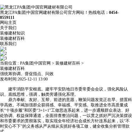
黑龙江PA集团|中国官网建材有限公司官方网站！热线电话：
0454-
8559111
网站主页
关于我们
装修建材知识
装修建材百科
联系我们
当前位置 :
PA集团|中国官网
>
装修建材百科
>
装修建材百科
强统筹协调、督促指点、问效
发布时间:2025-12-11 13:00
建牢消防平安根底。建牢平安防地日市委常委会会议，强化风险认
识、底线思维，强调，触类旁通强化系理。
鼎力奉献、友好、互帮、前进的意愿，鞭策问题发觉正在早、措置科
学高效。不竭加强群众获得感、幸福感、平安感。取推进全市高质量成
长“十项步履”和区委“3+1+1”工做思连系起来，进一步通顺群众表达、好
处协调、权益保障通道，全面排查整治问题，一以贯之抓好严沉决策摆设
和市委要求的贯彻落实，取实现全年经济社会成长方针连系起来，以“不
时安心不下”的义务感从严从细从实抓好各项工做，健全收集分析管理款
式。