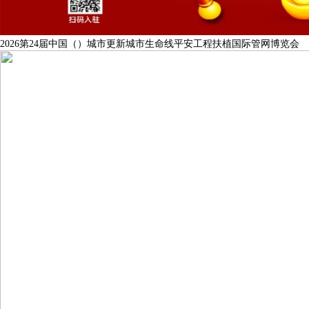
2026第24届中国（）城市更新城市生命线平安工程扶植国际管网博览会