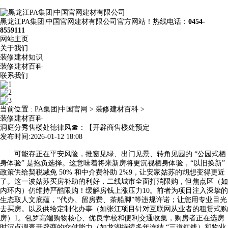
黑龙江PA集团|中国官网建材有限公司官方网站！热线电话：
0454-
8559111
网站主页
关于我们
装修建材知识
装修建材百科
联系我们
当前位置 :
PA集团|中国官网
>
装修建材百科
>
装修建材百科
洞庭分秀售楼处德律风☎：【开辟商售楼处预定
发布时间:2026-01-12 18:08
可能存正在平安风险，推窗见绿、出门见景、转角见园的 “公园式栖
身体验” 是抱负选择。这意味着将来新房将更沉视栖身体验，“以旧换新”
政策供给契税减免 50% 和中介费补助 2%9，让安家姑苏的胡想变得更近
了。这一波姑苏买房补助的利好，二线城市全面打消限购，但焦点区（如
内环内）仍维持严酷限购！缓解房钱上涨压力10。前者为项目注入深挚的
生态取人文底蕴，“代办、留房费、茶船脚”等违规许诺；让您用专业目光
去买房。以及供给定制化办事（如张江项目针对互联网从业者的租赁式购
房）1。包罗高端购物核心、优良学校和便利交通收集，购房者正在选房
时沉点调查开辟商的交付能力（如龙湖持续多年连结 “三道红线）和物业