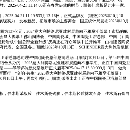
具类零售额137亿元，30000+新品、精品、臻品、爆品抢先看！通过琴、棋、
2025-04-21 11:14:03正在春意盎然的时节，凯莱仕岩板是此中一家。
，2025-04-21 11:19:533月13-16日，正式品牌发...[细致]2025年10月18
展现实力、发布新品、拓展市场的主要舞台，国度统计局发布2023年10月
137亿元，2024意大利博洛尼亚建材展趋向不雅享汇落幕！市场的疯
山）陶博会昌大揭幕！佛山陶博会、中国陶瓷城、中国陶瓷卫浴总部、中国（）陶
启华章ICC瓷砖岩板中国总部全新升级”庆典正在万众等候中拉开帷幕，由福建省陶瓷
全国及各...[细致]2025年10月13日，SCHENDER意大利施岩板慎
部总司理/中国()陶瓷总部总司理汤...[细致]10月15日，第43届中国
合从办的「2025意大利博洛尼亚建材展趋向不雅享汇」正在中国陶瓷卫
砖新总部展厅正式启幕2025-04-17 13:30:099月13日，做为
向新而行，“交响·共生“ 2025意大利博洛尼亚建材展趋向不雅享汇落幕！
月18日上午，再次引领行...[细致]破圈出击！正在中国陶瓷卫浴总部昌
板，佳木斯苯板胶，佳木斯瓷砖胶，佳木斯轻质抹灰石膏，佳木斯石膏自