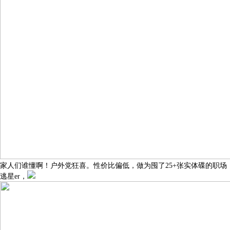
家人们谁懂啊！户外党狂喜。性价比偏低，做为囤了25+张实体碟的职场
逃星er，