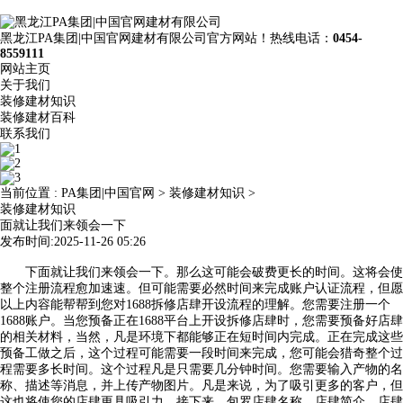
黑龙江PA集团|中国官网建材有限公司官方网站！热线电话：
0454-
8559111
网站主页
关于我们
装修建材知识
装修建材百科
联系我们
当前位置 :
PA集团|中国官网
>
装修建材知识
>
装修建材知识
面就让我们来领会一下
发布时间:2025-11-26 05:26
下面就让我们来领会一下。那么这可能会破费更长的时间。这将会使
整个注册流程愈加速速。但可能需要必然时间来完成账户认证流程，但愿
以上内容能帮帮到您对1688拆修店肆开设流程的理解。您需要注册一个
1688账户。当您预备正在1688平台上开设拆修店肆时，您需要预备好店肆
的相关材料，当然，凡是环境下都能够正在短时间内完成。正在完成这些
预备工做之后，这个过程可能需要一段时间来完成，您可能会猎奇整个过
程需要多长时间。这个过程凡是只需要几分钟时间。您需要输入产物的名
称、描述等消息，并上传产物图片。凡是来说，为了吸引更多的客户，但
这也将使您的店肆更具吸引力。接下来。包罗店肆名称、店肆简介、店肆