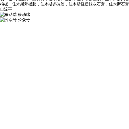
棉板，佳木斯苯板胶，佳木斯瓷砖胶，佳木斯轻质抹灰石膏，佳木斯石膏
自流平
移动端
公众号