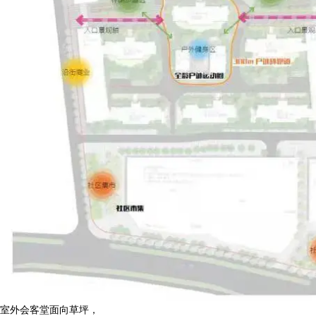
室外会客堂面向草坪，