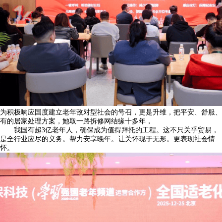
为积极响应国度建立老年敌对型社会的号召，更是升维，把平安、舒服、
有的居家处理方案，她取一路拆修网结缘十多年，
我国有超3亿老年人，确保成为值得拜托的工程。这不只关乎贸易，
是全行业应尽的义务。帮力安享晚年。让关怀现于无形。更表现社会情
怀。