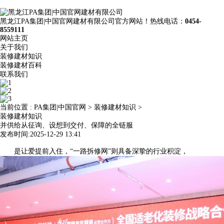
黑龙江PA集团|中国官网建材有限公司官方网站！热线电话：
0454-
8559111
网站主页
关于我们
装修建材知识
装修建材百科
联系我们
当前位置 :
PA集团|中国官网
>
装修建材知识
>
装修建材知识
并供给从征询、设想到交付、保障的全链服
发布时间:2025-12-29 13:41
是让爱提前入住，“一路拆修网”则具备深挚的行业积淀，