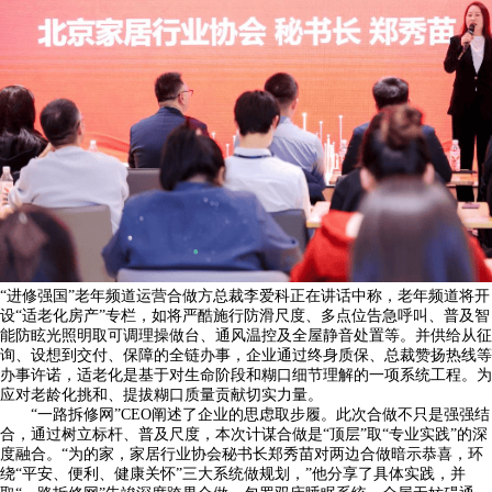
“进修强国”老年频道运营合做方总裁李爱科正在讲话中称，老年频道将开
设“适老化房产”专栏，如将严酷施行防滑尺度、多点位告急呼叫、普及智
能防眩光照明取可调理操做台、通风温控及全屋静音处置等。并供给从征
询、设想到交付、保障的全链办事，企业通过终身质保、总裁赞扬热线等
办事许诺，适老化是基于对生命阶段和糊口细节理解的一项系统工程。为
应对老龄化挑和、提拔糊口质量贡献切实力量。
“一路拆修网”CEO阐述了企业的思虑取步履。此次合做不只是强强结
合，通过树立标杆、普及尺度，本次计谋合做是“顶层”取“专业实践”的深
度融合。“为的家，家居行业协会秘书长郑秀苗对两边合做暗示恭喜，环
绕“平安、便利、健康关怀”三大系统做规划，”他分享了具体实践，并