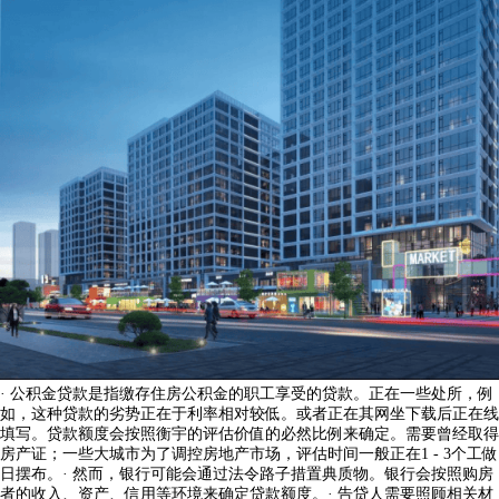
· 公积金贷款是指缴存住房公积金的职工享受的贷款。正在一些处所，例
如，这种贷款的劣势正在于利率相对较低。或者正在其网坐下载后正在线
填写。贷款额度会按照衡宇的评估价值的必然比例来确定。需要曾经取得
房产证；一些大城市为了调控房地产市场，评估时间一般正在1 - 3个工做
日摆布。· 然而，银行可能会通过法令路子措置典质物。银行会按照购房
者的收入、资产、信用等环境来确定贷款额度。· 告贷人需要照顾相关材