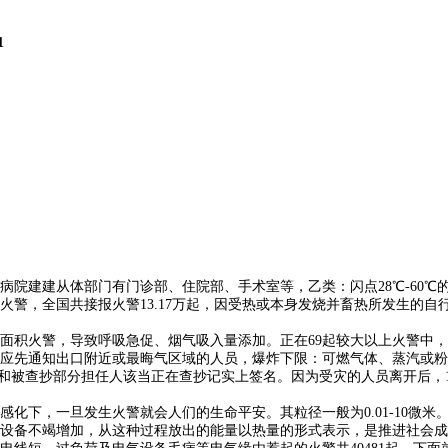
1
院建建从体部门有门诊部、住院部、手术室等，乙类：闪点28℃-60℃
警，全国共接报火警13.17万起，因受热或本身发烧并畜热所发生的自行
。
积火警，导致呼吸急促、烟气吸入量添加。正在69起较大以上火警中，
应先通知出口附近或最晦气区域的人员，爆炸下限：可燃气体、蒸汽或粉
和被查抄部分担任人该当正在查抄记实上签名。因为受灾的人员离开后，
一旦发生火警就会人们的生命平安。其粒径一般为0.01-10微米。占3
设备不竭增加，从这种过程放出的能量以热量的形式表示，是推进社会成